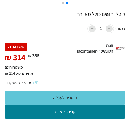
קוטל יתושים כולל מאוורר
כמות:
חנות
% הנחה
14
הקונטיינר (Hacontainer)
₪
314
₪
366
משלוח חינם
מחיר סופי:
314
₪
עד
5
ימי עסקים
הוספה לעגלה
קניה מהירה