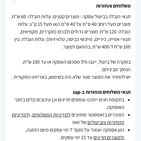
משלוחים והחזרות
תנאי הובלה בביטול עסקה : מוצרים קטנים: עלות הובלה: 60 ש"ח.
מוצרים מעל רוחב 40 ס"מ על 40 ס"מ ו/או מעל 15 ק"ג: עלות
הובלה: 120 ש"ח. מוצרים גדולים ולבנים (מקררים, מקפיאים,
תנורי אפייה, כיריים, מייבשי כביסה, טלוויזיות): עלות הובלה: בין
במקרה של ביטול, ייגבו 5% מסכום העסקה או עד 100 ש"ח,
יש להחזיר את המוצר סגור שלא היה בשימוש, באריזתו המקורית .
תנאי משלוחים והחזרות ב-zap
בתקופת חגים ייתכנו עומסים חריגים וכן עיכובים קלים בזמני
האספקה.
המוכרים בזאפסטור מחויבים
למדיניות המשלוחים
, ו
למדיניות
ההחזרות והביטולים
של זאפ
זמן אספקה יעמוד על מקס' 7 ימי עסקים מיום הזמנה,
ולמוצרים חריגים
עד 21 ימי עסקים .