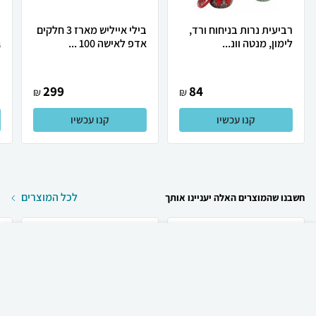
רביעית נרות בניחוח ורד,
בילי אייליש מארז 3 חלקים
ר
לימון, מנטה וונ...
אדפ לאישה 100 ...
ג
299
84
₪
₪
קנו עכשיו
קנו עכשיו
לכל המוצרים
חשבנו שהמוצרים האלה יעניינו אותך
₪
750
קניה מהירה
הוספה לעגלה
30 ₪ למשלוח