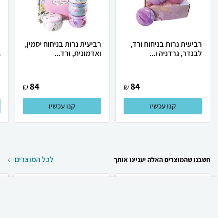
רביעית נרות בניחוח ורד,
רביעית נרות בניחוח יסמין,
ר
לבנדר, גרדניה ו...
ואדמונית, ורד...
ג
84
84
₪
₪
קנו עכשיו
קנו עכשיו
לכל המוצרים
חשבנו שהמוצרים האלה יעניינו אותך
₪
280
קניה מהירה
הוספה לעגלה
30 ₪ למשלוח