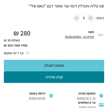
סט טלית ותפילין דמוי עור שחור דגם "האש שלי"
כמות:
₪
280
חנות
קודש נט - KodeshNet
משלוח 30 ₪
מחיר סופי:
310
₪
עד
7
ימי עסקים
הוספה לעגלה
קניה מהירה
אספקה מהירה
רכישה בטוחה
עד 7 ימי עסקים
פרטים נוספים
עד 6 תשלומים
פרטים נוספים