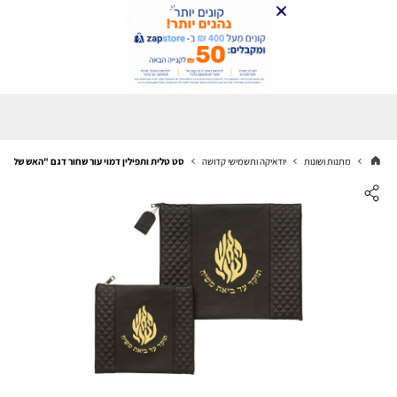
מתנות ושונות
יודאיקה ותשמישי קדושה
סט טלית ותפילין דמוי עור שחור דגם "האש שלי"