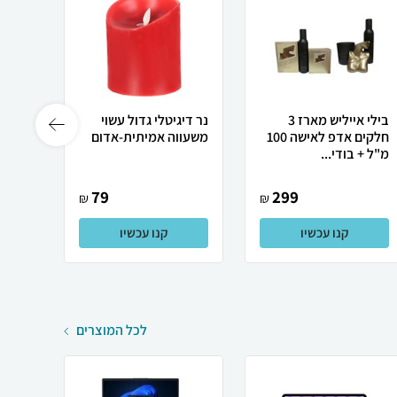
בילי אייליש מארז 3
נר דיגיטלי גדול עשוי
מארז 
חלקים אדפ לאישה 100
משעווה אמיתית-אדום
עיצוב
מ"ל + בודי...
ביטחון
79
299
₪
₪
קנו עכשיו
קנו עכשיו
לכל המוצרים