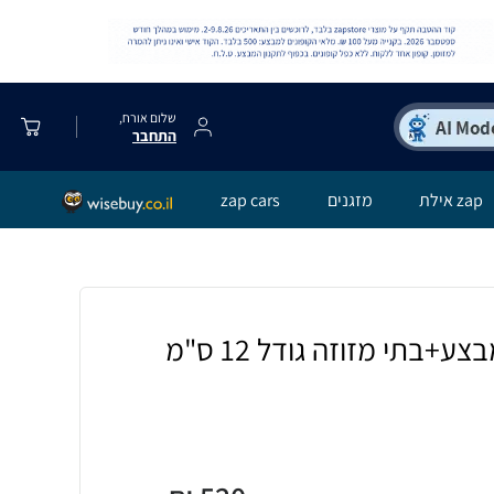
שלום אורח,
התחבר
zap אילת
מזגנים
zap cars
ערכת 3 מזוזות במבצע+בתי מזוזה גודל 12 ס"מ