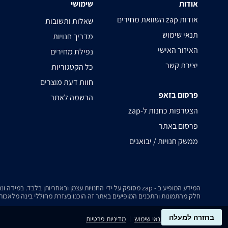
אודות
שימושי
השוואת מחירים zap אודות
שאלות ותשובות
תנאי שימוש
מדריך חנויות
האיזור האישי
נפילת מחירים
יצירת קשר
כל הקטגוריות
חוות דעת מוצרים
פרסום בזאפ
הרשמה לאתר
zap-הצטרפות כחנות ל
פרסום באתר
ממשק חנויות / יבואנים
המידע המופיע ב - zap מסופק על ידי החנויות עצמן ובאחריותן בלבד. במידה ונתקלת בבעיה כלשהי בנתונים המוצגים באתר, אנא שלח אלינו הודעה ואנו נטפל בעניין.
חלק מהתמונות והתכנים המופיעים באתר זה הוכנו בעזרת מחוללי בינה מלאכותית
בחזרה למעלה
נגישות
תנאי שימוש
מדיניות פרטיות