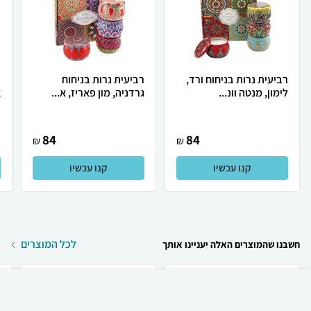
רביעית נרות בניחוח ורד,
רביעית נרות בניחוח
לימון, מנטה וונ...
גרדניה, מון פאריז, א...
א
84
84
₪
₪
קנו עכשיו
קנו עכשיו
לכל המוצרים
חשבנו שהמוצרים האלה יעניינו אותך
₪
159
קניה מהירה
הוספה לעגלה
30 ₪ למשלוח