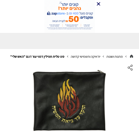
מתנות ושונות
יודאיקה ותשמישי קדושה
סט טלית תפילין דמוי עור דגם "האש שלי"