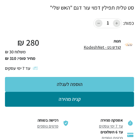
סט טלית תפילין דמוי עור דגם "האש שלי"
כמות:
₪
280
חנות
קודש נט - KodeshNet
משלוח 30 ₪
מחיר סופי:
310
₪
עד
7
ימי עסקים
הוספה לעגלה
קניה מהירה
אספקה מהירה
רכישה בטוחה
עד 7 ימי עסקים
פרטים נוספים
עד 6 תשלומים
פרטים נוספים