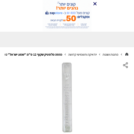
מתנות ושונות
יודאיקה ותשמישי קדושה
מזוזה פלסטיק שקוף 12 ס"מ "שמע ישראל" כסף