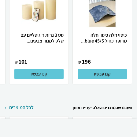
כיסוי חלה כיסוי חלה
סט 3 נרות דיגיטליים עם
נ
מרופד כחול blue 45/5...
שלט למגוון צבעים...
מ
101
196
₪
₪
קנו עכשיו
קנו עכשיו
לכל המוצרים
חשבנו שהמוצרים האלה יעניינו אותך
₪
155
קניה מהירה
הוספה לעגלה
30 ₪ למשלוח