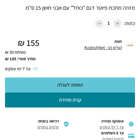
מזוזה מתכת פיוטר דגם "כותל" עם אבני חושן 15 ס"מ
כמות:
₪
155
חנות
קודש נט - KodeshNet
משלוח 30 ₪
מחיר סופי:
185
₪
עד
7
ימי עסקים
הוספה לעגלה
קניה מהירה
אספקה מהירה
רכישה בטוחה
עד 7 ימי עסקים
פרטים נוספים
עד 6 תשלומים
פרטים נוספים