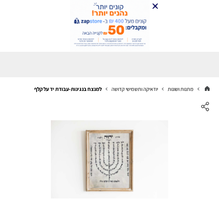
מתנות ושונות
יודאיקה ותשמישי קדושה
למנצח בנגינות-עבודת יד על קלף