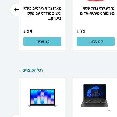
נר דיגיטלי גדול עשוי
מארז נרות ריחניים בעלי
משעווה אמיתית-אדום
עיצוב מודרני עם פקק
ביטחון...
מ"ל + 
94
79
₪
₪
קנו עכשיו
קנו עכשיו
לכל המוצרים