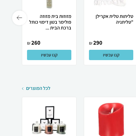
טליתות טלית אקרילן
מזוזות בית מזוזה
טליתו
"טליתניה
פולימר בטון דימוי כותל
"יברך
ברכת הבית ...
260
290
₪
₪
קנו עכשיו
קנו עכשיו
לכל המוצרים