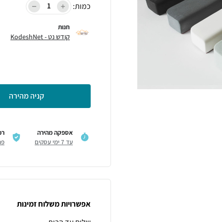
כמות:
חנות
קודש נט - KodeshNet
קניה מהירה
אספקה מהירה
רכ
עד 7 ימי עסקים
פר
אפשרויות משלוח זמינות