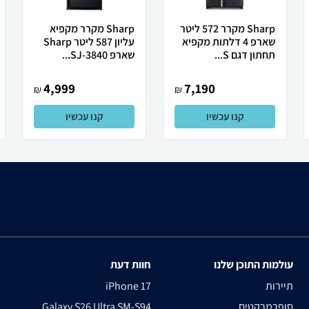
Sharp מקרר 572 ליטר
Sharp מקרר מקפיא
שארפ 4 דלתות מקפיא
עליון 587 ליטר Sharp
תחתון דגם S...
שארפ SJ-3840...
4,999
7,190
₪
₪
קנו עכשיו
קנו עכשיו
עולמות התוכן שלנו
חוות דעת
תיירות
iPhone 17
סופרמרקטים
Galaxy S26 Ultra SM-S94