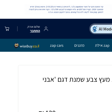
שלום אורח,
התחבר
zap אילת
מזגנים
zap cars
בית מזוזה גודל 12 מעץ צבע שמנת דגם 'אבני