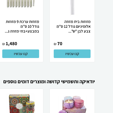
מזוזות בית מזוזה
מזוזות ערכת 9 מזוזות
אלומיניום גודל 12 ס"מ
גודל 10 ס”מ
צבע לבן "ש"...
במבצע+בתי מזוזה ג...
1,480
70
₪
₪
קנו עכשיו
קנו עכשיו
יודאיקה ותשמישי קדושה ומוצרים דומים נוספים