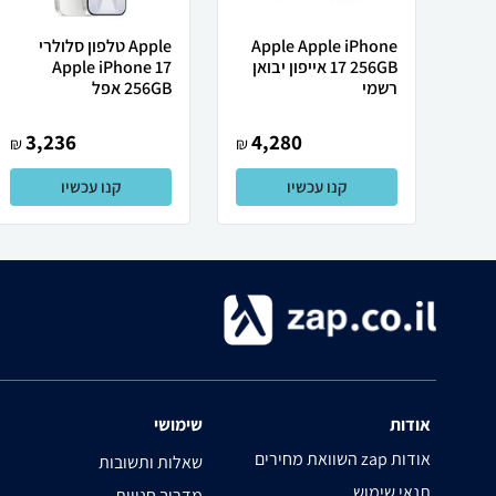
Apple Apple iPhone
Apple טלפון סלולרי
17 256GB אייפון יבואן
Apple iPhone 17
רשמי
256GB אפל
3,236
4,280
₪
₪
קנו עכשיו
קנו עכשיו
אודות
שימושי
השוואת מחירים zap אודות
שאלות ותשובות
תנאי שימוש
מדריך חנויות