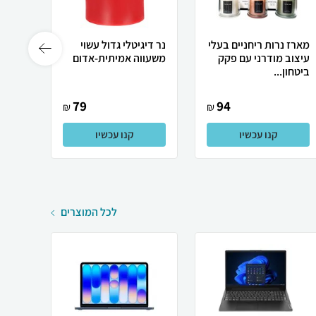
מארז נרות ריחניים בעלי
נר דיגיטלי גדול עשוי
ס
עיצוב מודרני עם פקק
משעווה אמיתית-אדום
שלט ל
ביטחון...
ומטרו
79
94
₪
₪
קנו עכשיו
קנו עכשיו
לכל המוצרים