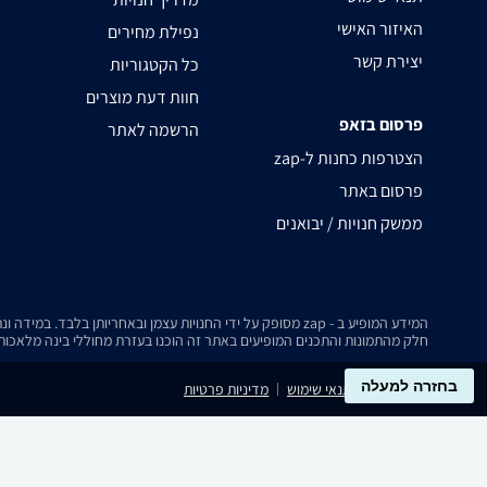
האיזור האישי
נפילת מחירים
יצירת קשר
כל הקטגוריות
חוות דעת מוצרים
פרסום בזאפ
הרשמה לאתר
zap-הצטרפות כחנות ל
פרסום באתר
ממשק חנויות / יבואנים
המידע המופיע ב - zap מסופק על ידי החנויות עצמן ובאחריותן בלבד. במידה ונתקלת בבעיה כלשהי בנתונים המוצגים באתר, אנא שלח אלינו הודעה ואנו נטפל בעניין.
חלק מהתמונות והתכנים המופיעים באתר זה הוכנו בעזרת מחוללי בינה מלאכותית
בחזרה למעלה
נגישות
תנאי שימוש
מדיניות פרטיות