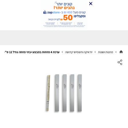
מתנות ושונות
יודאיקה ותשמישי קדושה
ערכת 4 מזוזות במבצע+בתי מזוזה גודל 12 ס"מ ניקל