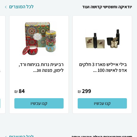
לכל המוצרים
יודאיקה ותשמישי קדושה ועוד
בילי אייליש מארז 3 חלקים
רביעית נרות בניחוח ורד,
ר
אדפ לאישה 100 ...
לימון, מנטה וונ...
ג
84
299
₪
₪
קנו עכשיו
קנו עכשיו
לכל המוצרים