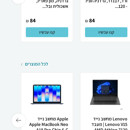
ורד, לבנדר, גרדניה ווניל
גרדניה, מון פאריז,
ורד, ל
- 120...
אשכולית ובל...
12016
84
84
₪
₪
קנו עכשיו
קנו עכשיו
לכל המוצרים
Lenovo מחשב נייד
Apple מחשב נייד
Lenovo V15 | מעבד
Apple MacBook Neo
רובוט
AMD Athlon 7120...
A18 Pro Chip 6-C...
0 ULTRA