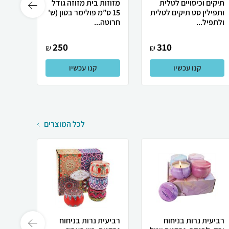
תיקים וכיסויים לטלית
מזוזות בית מזוזה גודל
מזוזו
ותפילין סט תיקים לטלית
15 ס”מ פולימר בטון (ש'
"פולימ
ולתפיל...
חרוטה...
"ש" להב
250
310
₪
₪
קנו עכשיו
קנו עכשיו
לכל המוצרים
רביעית נרות בניחוח
רביעית נרות בניחוח
רביעי