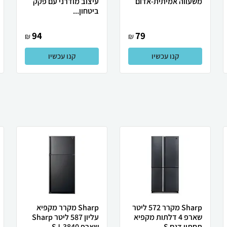
משעווה אמיתית-אדום
עיצוב מודרני עם פקק
ביטחון...
94
79
₪
₪
קנו עכשיו
קנו עכשיו
Sharp מקרר 572 ליטר
Sharp מקרר מקפיא
שארפ 4 דלתות מקפיא
עליון 587 ליטר Sharp
תחתון דגם S...
שארפ SJ-3840...