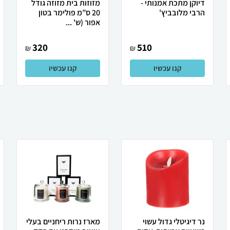
דיוקן מתכת אמנותי -
מזוזות בית מזוזה גודל
הרבי מלובביץ'
20 ס”מ פולימר בטון
אפור (ש' ...
320
510
₪
₪
קנו עכשיו
קנו עכשיו
נר דיגיטלי גדול עשוי
מארז נרות ריחניים בעלי