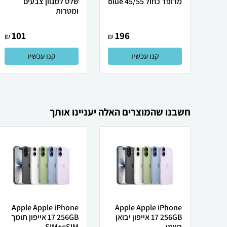
מרופד כחול blue 45/55
שלט למגוון צבעים
ומטרות
101
196
₪
₪
קנו עכשיו
קנו עכשיו
חשבנו שהמוצרים האלה יעניינו אותך
Apple Apple iPhone
Apple Apple iPhone
17 256GB אייפון יבואן
17 256GB אייפון תומך
רשמי
SIM+eSIM