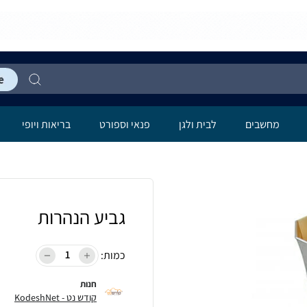
מחשבים
לבית ולגן
פנאי וספורט
בריאות ויופי
גביע הנהרות
כמות:
חנות
קודש נט - KodeshNet