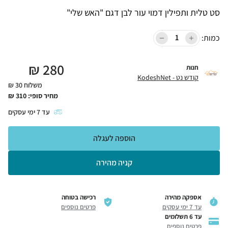
סט טלית ותפילין דמוי עור לבן דגם "האש שלי"
כמות:
₪
280
חנות
קודש נט - KodeshNet
משלוח 30 ₪
מחיר סופי:
310
₪
עד
7
ימי עסקים
הוספה לעגלה
קניה מהירה
אספקה מהירה
רכישה בטוחה
עד 7 ימי עסקים
פרטים נוספים
עד 6 תשלומים
פרטים נוספים