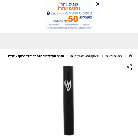
מתנות ושונות
יודאיקה ותשמישי קדושה
מזוזה מעץ שחור הדפסה "ש" בכסף 12ס"מ