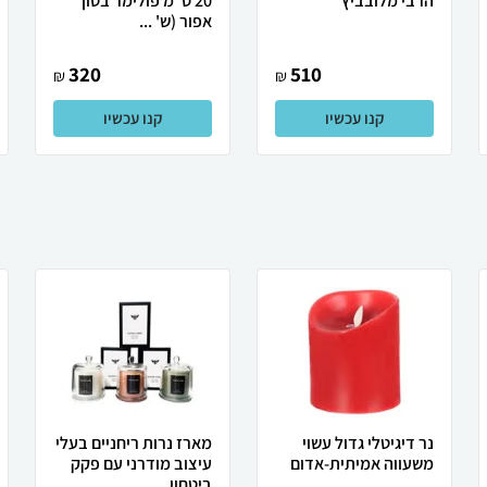
הרבי מלובביץ'
20 ס”מ פולימר בטון
אפור (ש' ...
320
510
₪
₪
קנו עכשיו
קנו עכשיו
נר דיגיטלי גדול עשוי
מארז נרות ריחניים בעלי
משעווה אמיתית-אדום
עיצוב מודרני עם פקק
ביטחון...