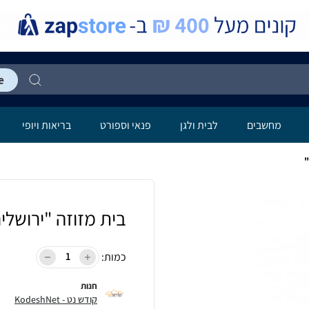
מחשבים
לבית ולגן
פנאי וספורט
בריאות ויופי
"
בית מזוזה "ירושלי
כמות:
חנות
קודש נט - KodeshNet