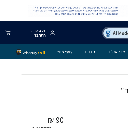
שלום אורח,
התחבר
zap אילת
מזגנים
zap cars
ם"
₪
90