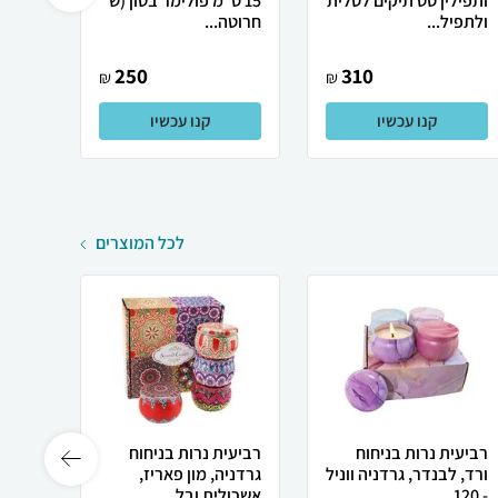
ותפילין סט תיקים לטלית
15 ס”מ פולימר בטון (ש'
"פולימ
ולתפיל...
חרוטה...
"ש" להב
250
310
₪
₪
קנו עכשיו
קנו עכשיו
לכל המוצרים
רביעית נרות בניחוח
רביעית נרות בניחוח
רביעי
ורד, לבנדר, גרדניה ווניל
גרדניה, מון פאריז,
ורד, ל
- 120...
אשכולית ובל...
12016