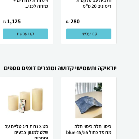
חלבית עם פלקטות
4 מזוזות לחדרים +
רימונים 20 ס"מ
מזוזה לכני...
1,125
280
₪
₪
קנו עכשיו
קנו עכשיו
יודאיקה ותשמישי קדושה ומוצרים דומים נוספים
כיסוי חלה כיסוי חלה
סט 3 נרות דיגיטליים עם
מרופד כחול blue 45/55
שלט למגוון צבעים
ומטרות