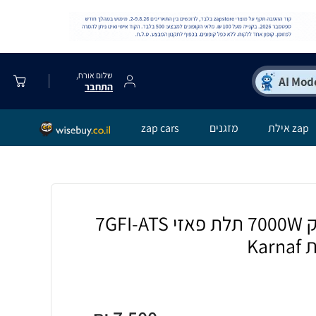
שלום אורח,
התחבר
zap אילת
מזגנים
zap cars
גנרטור דיזל מושתק 7000W תלת פאזי 7GFI-ATS