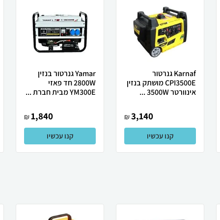
Karnaf גנרטור
Yamar גנרטור בנזין
CPI3500E מושתק בנזין
2800W חד פאזי
אינוורטר 3500W ...
YM300E מבית חברת ...
1,840
3,140
₪
₪
קנו עכשיו
קנו עכשיו