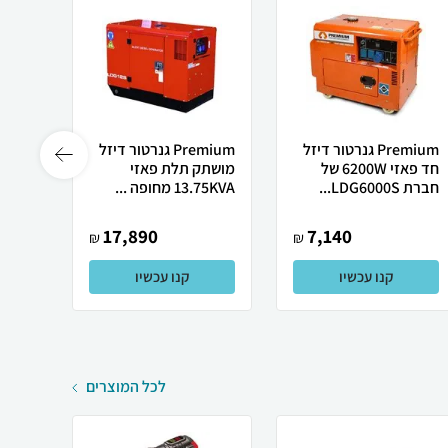
Premium גנרטור דיזל
Premium גנרטור דיזל
חד פאזי 6200W של
מושתק תלת פאזי
אינוו
חברת LDG6000S...
13.75KVA מחופה ...
משולב גז 
17,890
7,140
₪
₪
קנו עכשיו
קנו עכשיו
לכל המוצרים