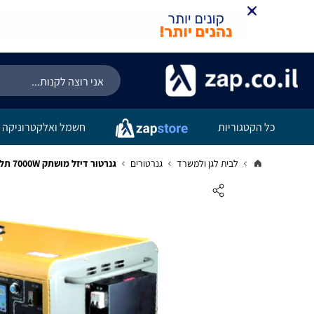
כל הקטגוריות
חשמל ואלקטרוניקה
לבית לגן ולמשרד
גנרטורים
גנרטור דיזל מושתק 7000W תלת פאזי 7GFI-ATS כולל ATS של חברת Karnaf