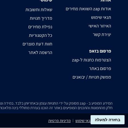
השוואת מחירים zap אודות
שאלות ותשובות
תנאי שימוש
מדריך חנויות
האיזור האישי
נפילת מחירים
יצירת קשר
כל הקטגוריות
חוות דעת מוצרים
פרסום בזאפ
הרשמה לאתר
zap-הצטרפות כחנות ל
פרסום באתר
ממשק חנויות / יבואנים
המידע המופיע ב - zap מסופק על ידי החנויות עצמן ובאחריותן בלבד. במידה ונתקלת בבעיה כלשהי בנתונים המוצגים באתר, אנא שלח אלינו הודעה ואנו נטפל בעניין.
חלק מהתמונות והתכנים המופיעים באתר זה הוכנו בעזרת מחוללי בינה מלאכותית
בחזרה למעלה
נגישות
תנאי שימוש
מדיניות פרטיות