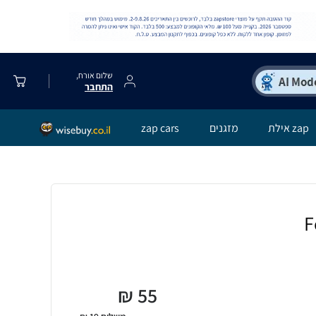
שלום אורח,
התחבר
zap אילת
מזגנים
zap cars
₪
55