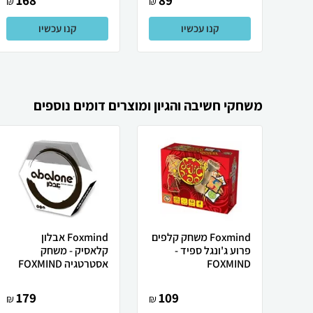
168
89
₪
₪
קנו עכשיו
קנו עכשיו
משחקי חשיבה והגיון ומוצרים דומים נוספים
Foxmind משחק קלפים
Foxmind אבלון
פרוע ג'ונגל ספיד -
קלאסיק - משחק
FOXMIND
אסטרטגיה FOXMIND
179
109
₪
₪