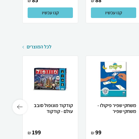
85
88
₪
₪
קנו עכשיו
קנו עכשיו
לכל המוצרים
משחקי שפיר פיקולו -
קודקוד מונופול סובב
משחקי שפיר
עולם - קודקוד
משחק 
MIND
199
99
₪
₪