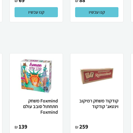
69
88
₪
₪
קנו עכשיו
קנו עכשיו
קודקוד משחק רמיקוב
Foxmind משחק
וינטאג' קודקוד
חתחתול סובב עולם
Foxmind
139
259
₪
₪