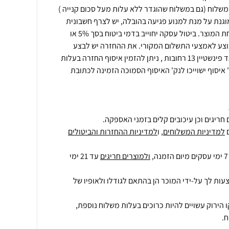
משלוח (גם במשלוח שהוגדר ללא עלות מעל סכום קנייה )
וגנת על מנת למנוע פגיעה בהובלה, יש לצרף חשבונית
רכישה\מספר הזמנה בעת שליחת המוצר. ביטול עסקה יחוייב בדמי ביטוח בסך 5% או
י יבוצע לאמצעי התשלום המקורי. את ההחזרה יש לבצע
למחסני החברה בכתובת: דרך גד פינשטיין 13 רחובות , ניתן להזמין איסוף החזרה בעלות
איסוף ישוייכו לנק' האיסוף הסמוכה הזמינה לכתובת
חריגים וכן עיכובים קלים בזמני האספקה.
למדיניות המשלוחים
, ו
למדיניות ההחזרות והביטולים
ולמוצרים חריגים
עד 21 ימי
עות לך על-ידי המוכר הן בהתאם לגודלו ולאופיו של
 הירוק עשויים להיות כרוכים בעלות משלוח נוספת,
.