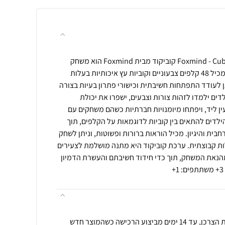
קוביקוד מבית פוקסמיינד Foxmind - Cubicod קוביקוד מבית Foxmind הוא משחק
פיתוחי יצירתי ומרתק. המשחק מכיל 48 קלפים צבעוניים וקוביות עץ איכותיות בעלות
 לעודד התפתחות חשיבתית וכישורי פתרון בעיות בצורה
דים ילמדו לזהות צורות וצבעים, ישפרו את יכולת
ין ליד, ויפתחו מיומנויות חברתיות כשהם משחקים עם
לדים להתאים בין קוביות לדוגמאות על הקלפים, תוך
ית והיגיון. מכיל הוראות ברורות ופשוטות, וניתן לשחק
לות קבוצתית. ערכת קוביקוד היא מתנה מושלמת לצעירים
מהנאת המשחק, תוך כדי חידוד חשיבתם והעשרת הדמיון
ניתן לבצע החזרה ע"פ חוק הגנת הצרכן, עד 14 ימים מביצוע הרכישה כשהמוצר חדש