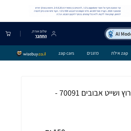
שלום אורח,
התחבר
zap אילת
מזגנים
zap cars
פליימוביל סירת מירוץ ושייט אבובים 70091 -