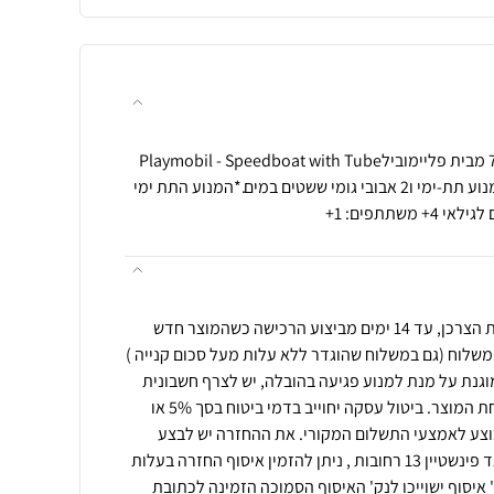
סירת מירוץ ושייט אבובים 70091 מבית פליימובילPlaymobil - Speedboat with Tube
Riders 70091 סירת מירוץ עם מנוע תת-ימי ו2 אבובי גומי ששטים במים.*המנוע התת ימי
שתתפים: 1+
ניתן לבצע החזרה ע"פ חוק הגנת הצרכן, עד 14 ימים מביצוע הרכישה כשהמוצר חדש
משלוח (גם במשלוח שהוגדר ללא עלות מעל סכום קנייה )
וגנת על מנת למנוע פגיעה בהובלה, יש לצרף חשבונית
רכישה\מספר הזמנה בעת שליחת המוצר. ביטול עסקה יחוייב בדמי ביטוח בסך 5% או
י יבוצע לאמצעי התשלום המקורי. את ההחזרה יש לבצע
למחסני החברה בכתובת: דרך גד פינשטיין 13 רחובות , ניתן להזמין איסוף החזרה בעלות
איסוף ישוייכו לנק' האיסוף הסמוכה הזמינה לכתובת