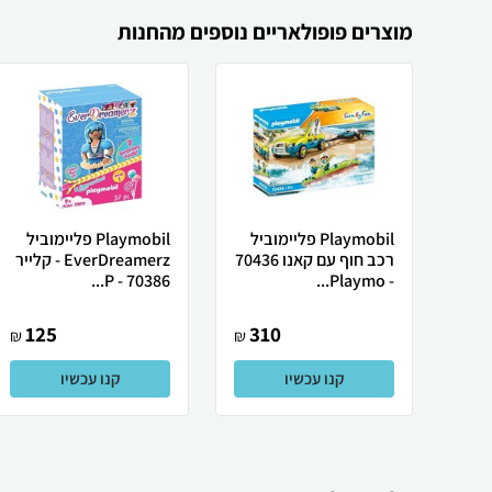
מוצרים פופולאריים נוספים מהחנות
Playmobil פליימוביל
Playmobil פליימוביל
רכב חוף עם קאנו 70436
EverDreamerz - קלייר
70386 - P...
- Playmo...
125
310
₪
₪
קנו עכשיו
קנו עכשיו