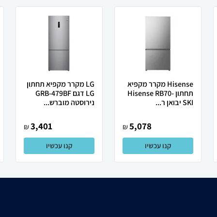
Hisense מקרר ‏מקפיא
LG מקרר מקפיא תחתון
תחתון Hisense RB70-
LG דגם GRB-479BF
SKI יבואן ר...
נירוסטה מוברש...
3,401
5,078
₪
₪
קנו עכשיו
קנו עכשיו