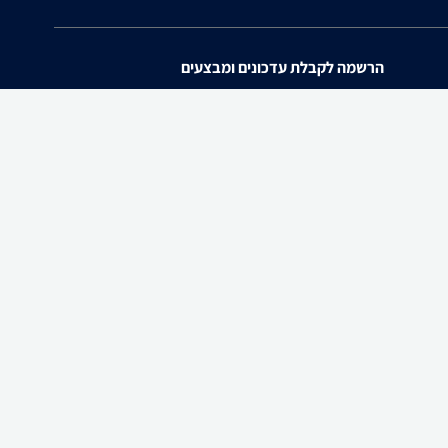
הרשמה לקבלת עדכונים ומבצעים
אני מאשר/ת את
תנאי השימוש
ו
מדיניות הפרטיות
של zap.
להורדת האפליקציה
ו ולבקש לחדול משימוש בו, באמצעות כתובת המייל
Info@zap.co.il