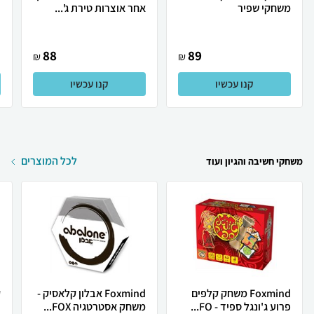
משחקי שפיר
אחר אוצרות טירת ג'...
d
88
89
₪
₪
קנו עכשיו
קנו עכשיו
לכל המוצרים
משחקי חשיבה והגיון ועוד
Foxmind משחק קלפים
Foxmind אבלון קלאסיק -
ק
פרוע ג'ונגל ספיד - FO...
משחק אסטרטגיה FOX...
ו