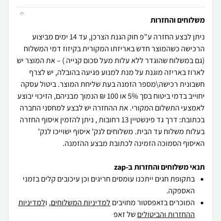
משלוחים והחזרות
ניתן לבצע החזרה ע"פ חוק הגנת הצרכן, עד 14 ימים מביצוע
הרכישה כשהמוצר חדש באריזתו המקורית בקיזוז דמי המשלוח
(גם במשלוח שהוגדר ללא עלות מעל סכום קנייה ) – את המוצר יש
לארוז באריזה מוגנת על מנת למנוע פגיעה בהובלה, יש לצרף
חשבונית רכישה\מספר הזמנה בעת שליחת המוצר. ביטול עסקה
יחוייב בדמי ביטוח בסך 5% או 100 ₪ הנמוך מבניהם, הזיכוי יבוצע
לאמצעי התשלום המקורי. את ההחזרה יש לבצע למחסני החברה
בכתובת: דרך גד פינשטיין 13 רחובות , ניתן להזמין איסוף החזרה
בעלות משלוח עד הבית. משלוחים לנק' איסוף ישוייכו לנק'
האיסוף הסמוכה הזמינה לכתובת מבצע ההזמנה.
תנאי משלוחים והחזרות ב-zap
בתקופת חגים ייתכנו עומסים חריגים וכן עיכובים קלים בזמני
האספקה.
המוכרים בזאפסטור מחויבים
למדיניות המשלוחים
, ו
למדיניות
ההחזרות והביטולים
של זאפ