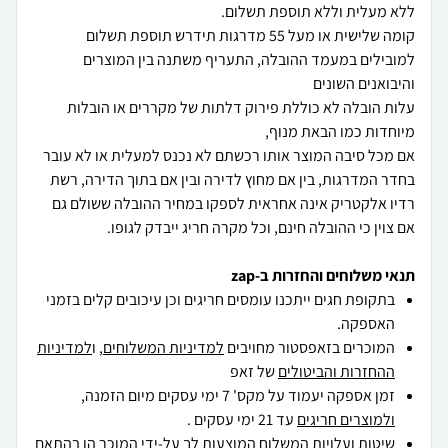
קומה שלישית או מעל 55 מדרגות תידרש תוספת תשלום
למובילים במעמד ההובלה, התעריף משתנה בין המוצרים
עלות הובלה לא כוללת פירוק דלתות של מקררים או הובלות
אם מכל סיבה המוצר אותו רכשתם לא נכנס למעלית או לא עובר
בחדר המדרגות, בין אם מחוץ לדירה ובין אם בתוך הדירה, רשת
רדיו אלקטריק אינה אחראית לספקו במחיר ההובלה ששולם גם
אם צוין כי ההובלה חינם, וכל מקרה חריג ייבדק לגופו.
תנאי משלוחים והחזרות ב-zap
בתקופת חגים ייתכנו עומסים חריגים וכן עיכובים קלים בזמני
האספקה.
המוכרים בזאפסטור מחויבים
למדיניות המשלוחים
, ו
למדיניות
ההחזרות והביטולים
של זאפ
זמן אספקה יעמוד על מקס' 7 ימי עסקים מיום הזמנה,
ולמוצרים חריגים
עד 21 ימי עסקים .
שיטות ועלויות המשלוח המוצעות לך על-ידי המוכר הן בהתאם