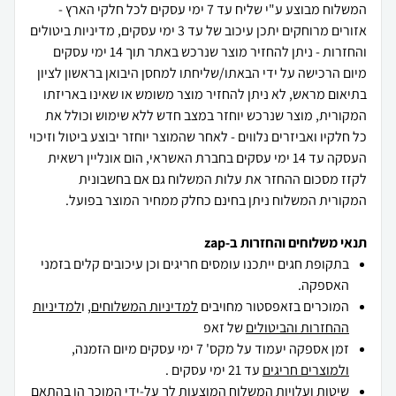
המשלוח מבוצע ע"י שליח עד 7 ימי עסקים לכל חלקי הארץ -
אזורים מרוחקים יתכן עיכוב של עד 3 ימי עסקים, מדיניות ביטולים
והחזרות - ניתן להחזיר מוצר שנרכש באתר תוך 14 ימי עסקים
מיום הרכישה על ידי הבאתו/שליחתו למחסן היבואן בראשון לציון
בתיאום מראש, לא ניתן להחזיר מוצר משומש או שאינו באריזתו
המקורית, מוצר שנרכש יוחזר במצב חדש ללא שימוש וכולל את
כל חלקיו ואביזרים נלווים - לאחר שהמוצר יוחזר יבוצע ביטול וזיכוי
העסקה עד 14 ימי עסקים בחברת האשראי, הום אונליין רשאית
לקזז מסכום ההחזר את עלות המשלוח גם אם בחשבונית
המקורית המשלוח ניתן בחינם כחלק ממחיר המוצר בפועל.
תנאי משלוחים והחזרות ב-zap
בתקופת חגים ייתכנו עומסים חריגים וכן עיכובים קלים בזמני
האספקה.
המוכרים בזאפסטור מחויבים
למדיניות המשלוחים
, ו
למדיניות
ההחזרות והביטולים
של זאפ
זמן אספקה יעמוד על מקס' 7 ימי עסקים מיום הזמנה,
ולמוצרים חריגים
עד 21 ימי עסקים .
שיטות ועלויות המשלוח המוצעות לך על-ידי המוכר הן בהתאם