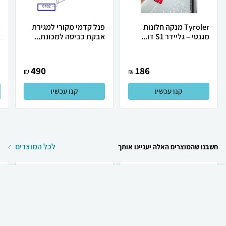
Tyroler מנקה חלונות
פנל קדמי מקורי למגירת
פ
מגנטי – גליידר S1 דו...
אבקת כביסה למכונת...
א
490
186
₪
₪
קנו עכשיו
קנו עכשיו
לכל המוצרים
חשבנו שהמוצרים האלה יעניינו אותך
₪
69
קניה מהירה
הוספה לעגלה
18 ₪ למשלוח