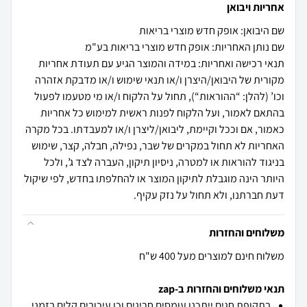
אחריות ויבואן
שם היבואן: אופק חדש מוצרי בריאות
שם נותן האחריות: אופק חדש מוצרי בריאות בע"מ
תנאי רכישה ואחריות: במידה והמוצר הגיע עם תעודת אחריות
מקורית של היבואן/היצרן ו/או תנאי שימוש ו/או מדבקת אזהרה
וכו’ (להלן: “ההוראות“), תחול על הלקוח ו/או מי מטעמו לפעול
בהתאם לאמור, ועל הלקוח לפנות ראשית למימוש כל אחריות
כאמור, אם וככל וקיימת, ליבואן/ליצרן ו/או למעבדתו. בכל מקרה
האחריות לא תחול במקרים של שבר, נפילה, חבלה, קצר, שימוש
בניגוד להוראות או למטרה, ניסיון תיקון, העברה לצד ג’, ולכל
היותר הינה מוגבלת לתיקון המוצר או להחלפתו בחדש, לפי שיקול
דעת חברתנו, ולא תחול על נזק עקיף.
משלוחים והחזרות
משלוח חינם למוצרים מעל 400 ש"ח
תנאי משלוחים והחזרות ב-zap
בתקופת חגים ייתכנו עומסים חריגים וכן עיכובים קלים בזמני