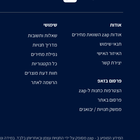
אודות
שימושי
השוואת מחירים zap אודות
שאלות ותשובות
תנאי שימוש
מדריך חנויות
האיזור האישי
נפילת מחירים
יצירת קשר
כל הקטגוריות
חוות דעת מוצרים
פרסום בזאפ
הרשמה לאתר
zap-הצטרפות כחנות ל
פרסום באתר
ממשק חנויות / יבואנים
המידע המופיע ב - zap מסופק על ידי החנויות עצמן ובאחריותן בלבד. במידה ונתקלת בבעיה כלשהי בנתונים המוצגים באתר, אנא שלח אלינו הודעה ואנו נטפל בעניין.