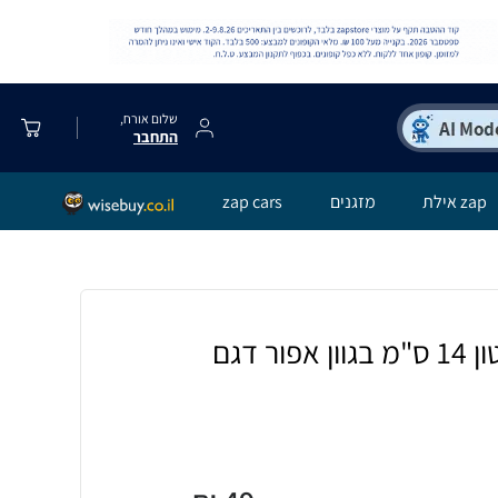
שלום אורח,
התחבר
zap אילת
מזגנים
zap cars
כד שתילה עציץ בטון 14 ס"מ בגוון אפור דגם