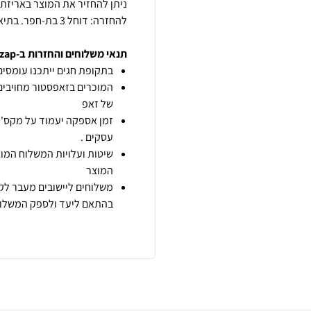
להחזרה: דוחל 3 בת-חפר. בתיאום מראש בטלפון 052-5555349.
תנאי משלוחים והחזרות ב-zap
בתקופת חגים ייתכנו עומסים 
המוכרים בזאפסטור מחויבים
של זאפ
זמן אספקה יעמוד על מקס' 7 ימי עסקים מיום הזמנה,
עסקים .
שיטות ועלויות המשלוח המוצ
המוצר
משלוחים ליישובים מעבר לקו
בהתאם ליעד ולספק המשלוח