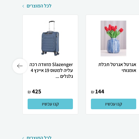
לכל המוצרים
אגרטל אגרטל תכלת
Slazenger מזוודה רכה
אומנותי
עליה למטוס 19 איינץ 4
גלגלים ...
|28|24|20 Sw...
425
144
₪
₪
קנו עכשיו
קנו עכשיו
לכל המוצרים