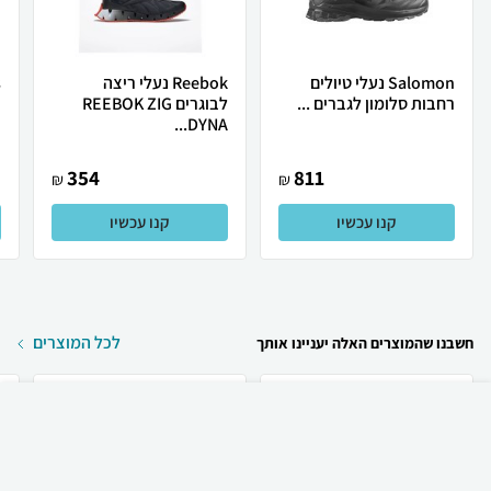
Salomon נעלי טיולים
Reebok נעלי ריצה
רחבות סלומון לגברים ...
לבוגרים REEBOK ZIG
.
DYNA...
354
811
₪
₪
קנו עכשיו
קנו עכשיו
לכל המוצרים
חשבנו שהמוצרים האלה יעניינו אותך
₪
269
קניה מהירה
הוספה לעגלה
20 ₪ למשלוח