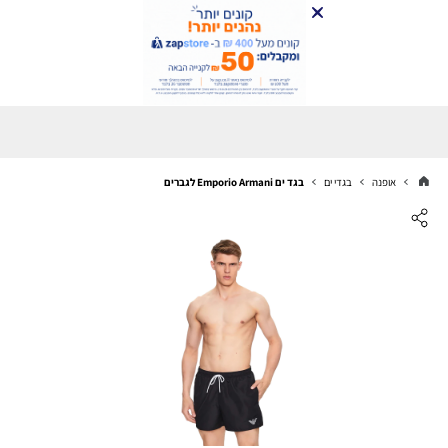
אופנה
בגדי ים
בגד ים Emporio Armani לגברים