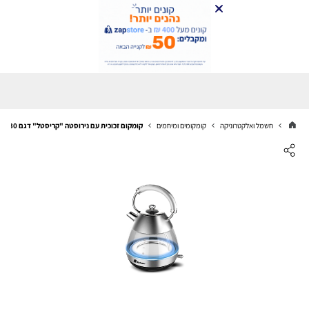
חשמל ואלקטרוניקה
קומקומים ומיחמים
קומקום זכוכית עם נירוסטה "קריסטל" דגם SE-930