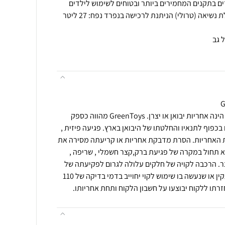
אפשרות חיבור אינטגראלי לעגלת נשיאה (טרולי) הניתנת לרכישה בנפרד נפח: 27 ליטר
תנאי רכישה ואחריות: האחריות הינה אחריות יבואן או יצרן. GreenToys מהווה כספק
בכפוף לתנאיו והחלטתו של היבואן בארץ. פגיעה פיזית ,
עת האחריות. הסרת מדבקת אחריות או קריעתה מסירה את
א תחול במקרה של פגיעת ברק,קצר חשמלי , שריפה ,
צר. הרכבה לקויה של חלקים עלולה לגרום לפקיעתה של
האחריות. מוצר שיבדק וימצא תקין או שנעשה בו שימוש לקוי יחוייב בדמי בדיקה של 110
רתו ללקוח יבוצעו על חשבון הלקוח ותחת אחריותו.