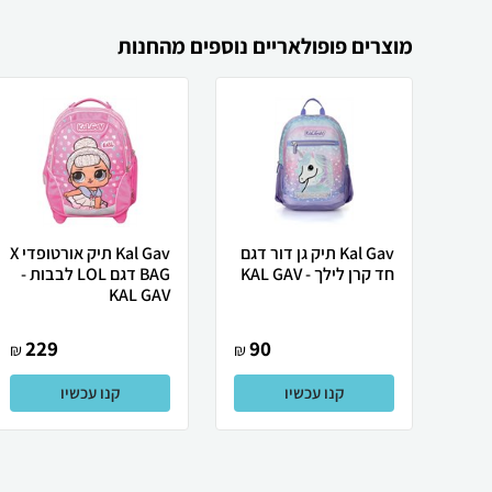
מוצרים פופולאריים נוספים מהחנות
Kal Gav תיק גן דור דגם
Kal Gav תיק אורטופדי X
חד קרן לילך - KAL GAV
BAG דגם LOL לבבות -
KAL GAV
229
90
₪
₪
קנו עכשיו
קנו עכשיו