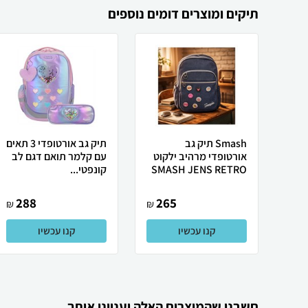
תיקים ומוצרים דומים נוספים
Smash תיק גב
תיק גב אורטופדי 3 תאים
אורטופדי מרהיב ילקוט
עם קלמר תואם דגם לב
SMASH JENS RETRO
קונפטי...
288
265
₪
₪
קנו עכשיו
קנו עכשיו
חשבנו שהמוצרים האלה יעניינו אותך