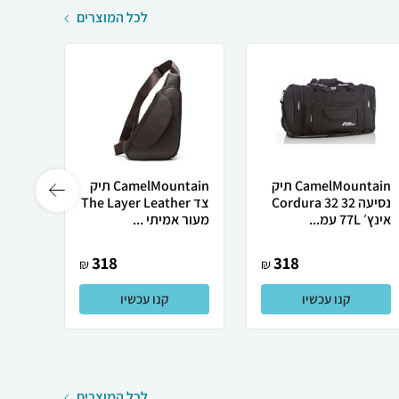
לכל המוצרים
CamelMountain תיק
CamelMountain תיק
נסיעה Cordura 32 32
צד The Layer Leather
אינץ׳ 77L עמ...
מעור אמיתי ...
S
318
318
₪
₪
קנו עכשיו
קנו עכשיו
לכל המוצרים