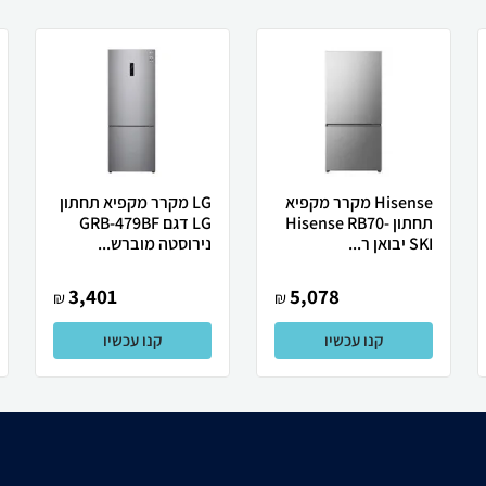
Hisense מקרר ‏מקפיא
LG מקרר מקפיא תחתון
תחתון Hisense RB70-
LG דגם GRB-479BF
SKI יבואן ר...
נירוסטה מוברש...
3,401
5,078
₪
₪
קנו עכשיו
קנו עכשיו