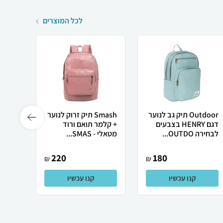
לכל המוצרים
Outdoor תיק גב לנוער
Smash תיק זרוק לנוער
דגם HENRY בצבעים
+ קלמר תואם ורוד
לבחירה OUTDO...
מטאלי - SMAS...
גולד - SM.
220
180
₪
₪
קנו עכשיו
קנו עכשיו