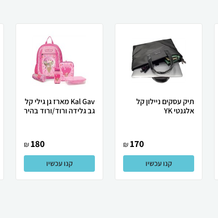
תיק עסקים ניילון קל
Kal Gav מארז גן גילי קל
אלגנטי YK
גב גלידה ורוד/ורוד בהיר
180
170
₪
₪
קנו עכשיו
קנו עכשיו