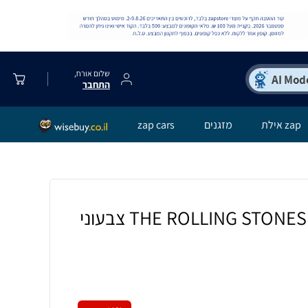
שלום אורח,
התחבר
zap אילת
מזגנים
zap cars
תיק גב לנוער דגם THE ROLLING STONES צבעוני