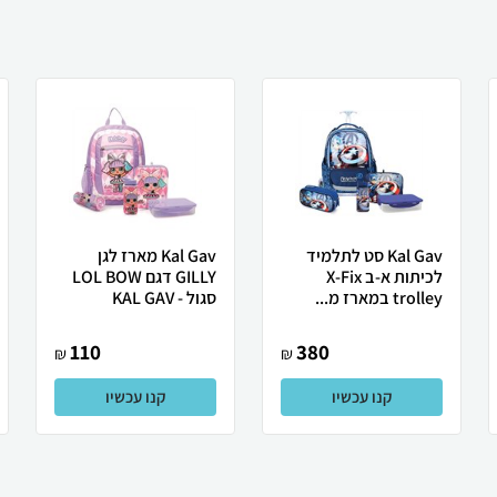
Kal Gav סט לתלמיד
Kal Gav מארז לגן
לכיתות א-ב X-Fix
GILLY דגם LOL BOW
trolley במארז מ...
סגול - KAL GAV
110
380
₪
₪
קנו עכשיו
קנו עכשיו