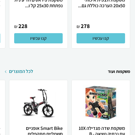
20x50 הערכה כוללת גם...
נפתחת 25x30 קל ו...
מ
228
278
₪
₪
קנו עכשיו
קנו עכשיו
לכל המוצרים
משקפות ועוד
משקפת שדה מגדילה 10X
Smart Bike אופניים
עם נרתיק נשיאה - B...
חשמליים מתקפלים