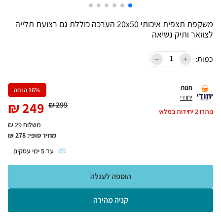
משקפת תצפית איכותי 20x50 הערכה כוללת גם רצועת תלייה
לצוואר ותיק נשיאה
כמות:
חנות
% הנחה
16
יחודי
₪
249
₪
299
נותרו
2
יחידות במלאי
משלוח 29 ₪
מחיר סופי:
278
₪
עד
5
ימי עסקים
הוספה לעגלה
קניה מהירה