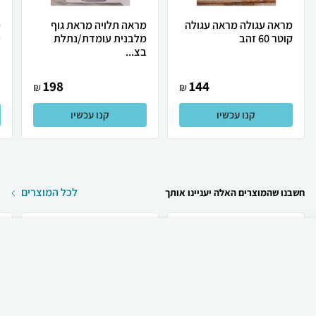
מראה עגולה מראה עגולה
מראה תלויה מראת גוף
מ
קוטר 60 זהב
מלבנית עומדת/נתלת
D
בצ...
198
144
₪
₪
קנו עכשיו
קנו עכשיו
לכל המוצרים
חשבנו שהמוצרים האלה יעניינו אותך
₪
640
קניה מהירה
הוספה לעגלה
150 ₪ למשלוח