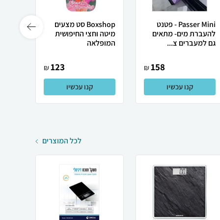
Passer Mini - פטנט
Boxshop סט מצעים
להעברת מים- מתאים
מיטה וחצי החיפושית
יחיד 
גם למעברים צ...
המופלאה
123
158
₪
₪
קנו עכשיו
קנו עכשיו
לכל המוצרים