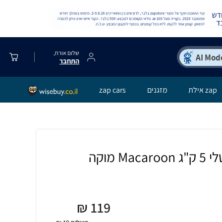
שלום אורח,
התחבר
zap אילת
מזגנים
zap cars
 מוקה
₪
119