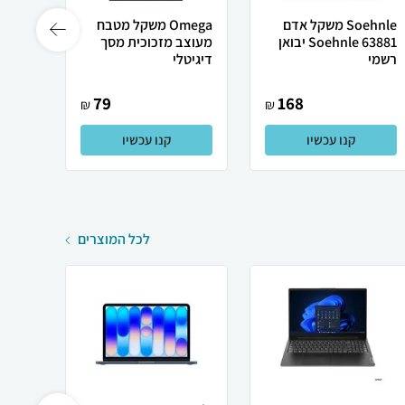
Soehnle ‏משקל אדם
Omega משקל מטבח
63881 Soehnle יבואן
מעוצב מזכוכית מסך
M863
רשמי
דיגיטלי
79
168
₪
₪
קנו עכשיו
קנו עכשיו
לכל המוצרים