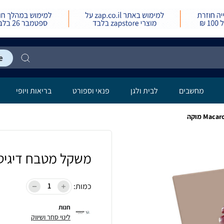
מחשבים
לבית ולגן
פנאי וספורט
בריאות ויופי
משקל מטבח דיגיטלי 5 ק"ג Macaroon
כמות:
חנות
לינוי סחר ושיווק