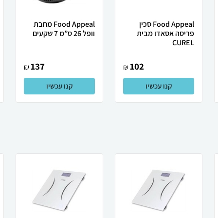
Food Appeal סכין
Food Appeal מחבת
פריסה אסאדו מבית
וופל 26 ס”מ 7 שקעים
CUREL
137
102
₪
₪
קנו עכשיו
קנו עכשיו