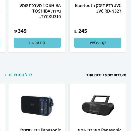
JVC רדיו דיסק Bluetooth
TOSHIBA מערכת שמע
JVC RD-N327
ניידת TOSHIBA
ס
TYCKU310...
349
245
₪
₪
קנו עכשיו
קנו עכשיו
לכל המוצרים
מערכות שמע ניידות ועוד
Panasonic מערכת שמע
Panasonic רדיו חשמלי