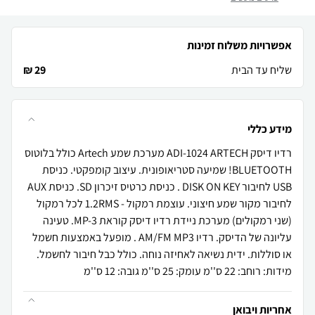
אפשרויות משלוח זמינות
שליח עד הבית
29 ₪
מידע כללי
רדיו דיסק ADI-1024 ARTECH מערכת שמע Artech כולל בלוטוס
BLUETOOTH! שמיעה סטריאופונית. עיצוב קומפקטי. כניסת
USB לחיבור DISK ON KEY . כניסת כרטיס זיכרון SD. כניסת AUX
לחיבור מקור שמע חיצוני. עוצמת רמקול - 1.2RMS לכל רמקול
(שני רמקולים) מערכת ניידת רדיו דיסק קוראת MP-3. טעינה
עליונה של הדיסק. רדיו AM/FM MP3 . מופעל באמצעות חשמל
או סוללות. ידית נשיאה לאחיזה נוחה. כולל כבל חיבור לחשמל.
מידות: רוחב: 22 ס''מ עומק: 25 ס''מ גובה: 12 ס''מ
אחריות ויבואן