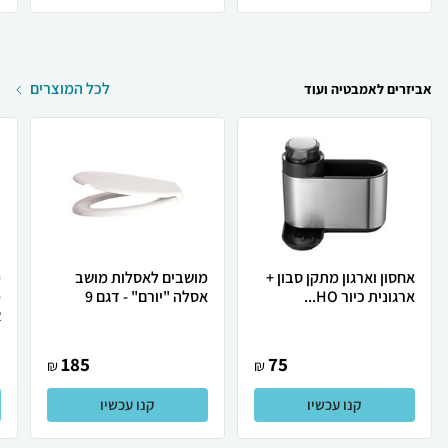
לכל המוצרים
אביזרים לאמבטיה ועוד
אחסון וארגון מתקן סבון +
מושבים לאסלות מושב
מ
ארגונית כיור HO...
אסלה "יורם" - דגם 9
.
185
75
₪
₪
קנו עכשיו
קנו עכשיו