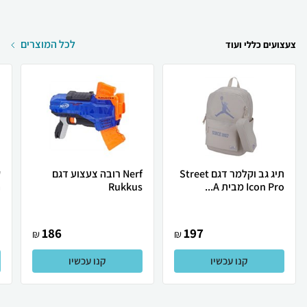
לכל המוצרים
צעצועים כללי ועוד
תיג גב וקלמר דגם Street
Nerf רובה צעצוע דגם
ק
Icon Pro מבית A...
Rukkus
ה
186
197
₪
₪
קנו עכשיו
קנו עכשיו