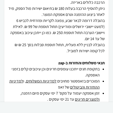
ניתן להוסיף הרכבה בעלות 180 ₪ בתיאום ישירות מול הספק, מיד
בהובלה דרומה לבאר שבע, צפונה לקריות ומזרחית לכביש 6
(למעט יישובי ירושלים ומודיעין) תחול תוספת של 99 ₪. לאילת
ויישובי הערבה תחול תוספת 250 ₪. כמו כן ייתכן עיכוב באספקה
בהובלה לבניין ללא מעלית, תחול תוספת סבלות בסך 25 ₪ ₪
לכל קומה ישירות למוביל.
תנאי משלוחים והחזרות ב-zap
בתקופת חגים ייתכנו עומסים חריגים וכן עיכובים קלים בזמני
האספקה.
המוכרים בזאפסטור מחויבים
למדיניות המשלוחים
, ו
למדיניות
ההחזרות והביטולים
של זאפ
זמן אספקה יעמוד על מקס' 7 ימי עסקים מיום הזמנה,
ולמוצרים חריגים
עד 21 ימי עסקים .
שיטות ועלויות המשלוח המוצעות לך על-ידי המוכר הן בהתאם
₪
799
לגודלו ולאופיו של המוצר
קניה מהירה
הוספה לעגלה