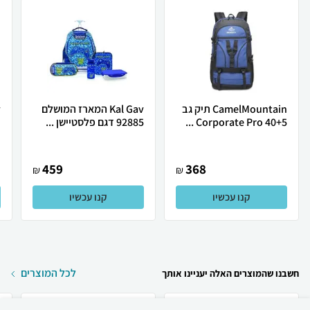
CamelMountain תיק גב
Kal Gav המארז המושלם
Corporate Pro 40+5 ...
92885 דגם פלסטיישן ...
G
459
368
₪
₪
קנו עכשיו
קנו עכשיו
לכל המוצרים
חשבנו שהמוצרים האלה יעניינו אותך