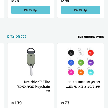
78
48
₪
₪
קנו עכשיו
קנו עכשיו
לכל המוצרים
מחזיק מפתחות ועוד
מחזיק מפתחות בצורת
Drelthion™ Elite
מ
עיגול בעיצוב אישי עם...
Keychain מבית כאמל
ב
מאו...
139
73
₪
₪