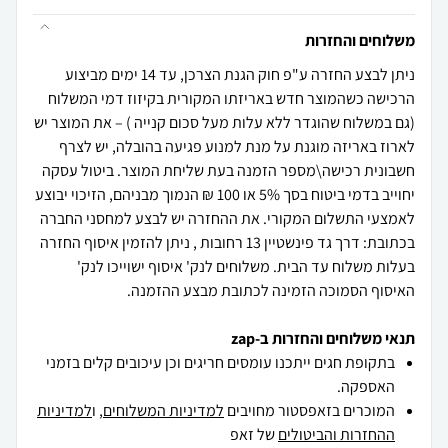
משלוחים והחזרות
ניתן לבצע החזרה ע"פ חוק הגנת הצרכן, עד 14 ימים מביצוע
הרכישה כשהמוצר חדש באריזתו המקורית בקיזוז דמי המשלוח
(גם במשלוח שהוגדר ללא עלות מעל סכום קנייה ) – את המוצר יש
לארוז באריזה מוגנת על מנת למנוע פגיעה בהובלה, יש לצרף
חשבונית רכישה\מספר הזמנה בעת שליחת המוצר. ביטול עסקה
יחוייב בדמי ביטוח בסך 5% או 100 ₪ הנמוך מבניהם, הזיכוי יבוצע
לאמצעי התשלום המקורי. את ההחזרה יש לבצע למחסני החברה
בכתובת: דרך גד פינשטיין 13 רחובות , ניתן להזמין איסוף החזרה
בעלות משלוח עד הבית. משלוחים לנק' איסוף ישוייכו לנק'
האיסוף הסמוכה הזמינה לכתובת מבצע ההזמנה.
תנאי משלוחים והחזרות ב-zap
בתקופת חגים ייתכנו עומסים חריגים וכן עיכובים קלים בזמני
האספקה.
המוכרים בזאפסטור מחויבים
למדיניות המשלוחים
, ו
למדיניות
ההחזרות והביטולים
של זאפ