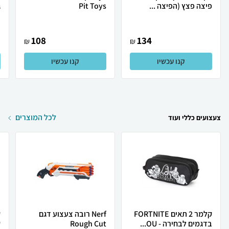
פיצה פצץ (הפיצה ...
Pit Toys
ג
108
134
₪
₪
קנו עכשיו
קנו עכשיו
לכל המוצרים
צעצועים כללי ועוד
קלמר 2 תאים FORTNITE
Nerf רובה צעצוע דגם
ק
בדגמים לבחירה - OU...
Rough Cut
ק