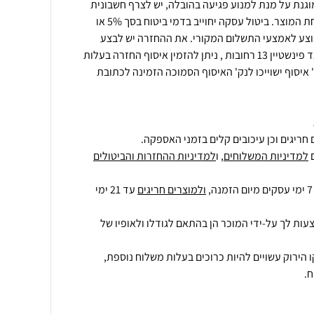
וגנת על מנת למנוע פגיעה בהובלה, יש לצרף חשבונית
רכישה\מספר הזמנה בעת שליחת המוצר. ביטול עסקה יחוייב בדמי ביטוח בסך 5% או
י יבוצע לאמצעי התשלום המקורי. את ההחזרה יש לבצע
למחסני החברה בכתובת: דרך גד פינשטיין 13 רחובות , ניתן להזמין איסוף החזרה בעלות
איסוף ישוייכו לנק' האיסוף הסמוכה הזמינה לכתובת
חריגים וכן עיכובים קלים בזמני האספקה.
למדיניות המשלוחים
, ו
למדיניות ההחזרות והביטולים
ולמוצרים חריגים
עד 21 ימי
עות לך על-ידי המוכר הן בהתאם לגודלו ולאופיו של
 הירוק עשויים להיות כרוכים בעלות משלוח נוספת,
.