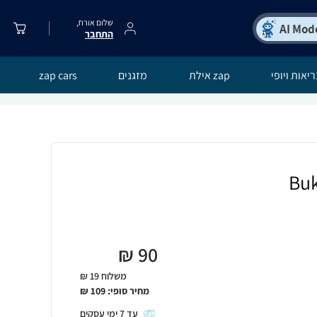
שלום אורח,
התחבר
יאות ויופי
zap אילת
מזגנים
zap cars
₪
90
משלוח 19 ₪
מחיר סופי:
109
₪
עד
7
ימי עסקים