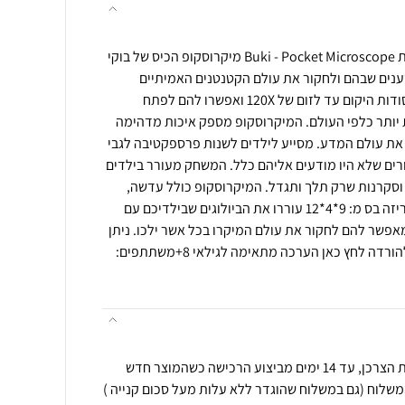
מיקרוסקופ כיס מבית בוקי צרפת Buki - Pocket Microscope מיקרוסקופ הכיס של בוקי
ים שבהם ולחקור את עולם הקטנטנים האמיתיים
מקרוב. חשפו את ילדיכם בפני סודות היקום עד לזום של 120X ואפשרו להם לפתח
יותר כלפי העולם. המיקרוסקופ מספק איכות מדהימה
 את עולם המדע. מסייע לילדים לשנות פרספקטיבה לגבי
רים שלא היו מודעים אליהם כלל. המשחק מעורר בילדים
וסקרנות שרק תלך ותגדל. המיקרוסקופ כולל עדשה,
פילטרים לצבע ועוד. מידות האריזה בס מ: 9*4*12 עוררו את הביולוגים שבילדיכם עם
אפשר להם לחקור את עולם המיקרו בכל אשר ילכו. ניתן
להוריד קובץ הוראות מתורגם, להורדה לחץ כאן הערכה מתאימה לגילאי 8+משתתפים:
ניתן לבצע החזרה ע"פ חוק הגנת הצרכן, עד 14 ימים מביצוע הרכישה כשהמוצר חדש
משלוח (גם במשלוח שהוגדר ללא עלות מעל סכום קנייה )