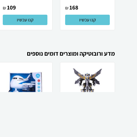
109
168
₪
₪
קנו עכשיו
קנו עכשיו
מדע ורובוטיקה ומוצרים דומים נוספים
Tobot מיני טובוט
Spark Toys הרפתקה
Tobot - ציקלון הוק
בשחקים - אווירון
ההפתעות - דובר ...