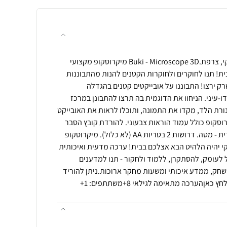
מיקרוסקופ 3D איכותי מבית בוקי, צרפת.Buki - Microscope 3D מיקרוסקופ מקצועי
בית! תנו לחוקרים ולחוקרות הקטנים להנות מהתבוננות
 ירצו! התבוננו על אובייקטים קטנים בהגדלה
עיני. הניחוו את הדוגמית בה תרצו להתבונן במרכז
ורת הלד, מקדו את התמונה, ותוכלו לראות את האובייקט
וסקופ כולל עמוד הוראות צבעוני. להורדת קובץ הסבר
מתורגם ראו כפתור הסבר בעברית - מטה. דרושות 2 בטריות AA (לא כלול). מיקרוסקופ
וקי יהיה הלהיט הבא אצלכם בבית! ערכה מדעית ואיכותית
 לעומק, להסתקרן, ללמוד ולחקור - תנו למדענים
חק, ממדע איכותי ומשעות מחקר ארוכות.ניתן להוריד
ןהערכה מתאימה לגילאי 8+משתתפים: 1+