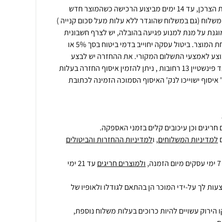
ניתן לבצע החזרה ע"פ חוק הגנת הצרכן, עד 14 ימים מביצוע הרכישה כשהמוצר חדש
משלוח (גם במשלוח שהוגדר ללא עלות מעל סכום קנייה )
וגנת על מנת למנוע פגיעה בהובלה, יש לצרף חשבונית
רכישה\מספר הזמנה בעת שליחת המוצר. ביטול עסקה יחוייב בדמי ביטוח בסך 5% או
י יבוצע לאמצעי התשלום המקורי. את ההחזרה יש לבצע
למחסני החברה בכתובת: דרך גד פינשטיין 13 רחובות , ניתן להזמין איסוף החזרה בעלות
איסוף ישוייכו לנק' האיסוף הסמוכה הזמינה לכתובת
חריגים וכן עיכובים קלים בזמני האספקה.
למדיניות המשלוחים
, ו
למדיניות ההחזרות והביטולים
ולמוצרים חריגים
עד 21 ימי
עות לך על-ידי המוכר הן בהתאם לגודלו ולאופיו של
 הירוק עשויים להיות כרוכים בעלות משלוח נוספת,