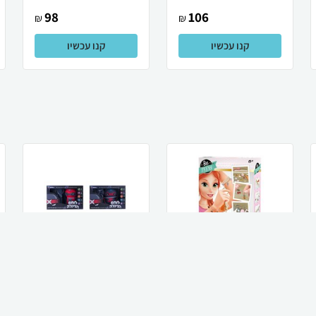
98
106
₪
₪
קנו עכשיו
קנו עכשיו
Buki France ערכת
Spark Toys רובוט לוחם
יצירה להכנת תכשיטים
הנינג'ה
מתוקים דגם Ka...