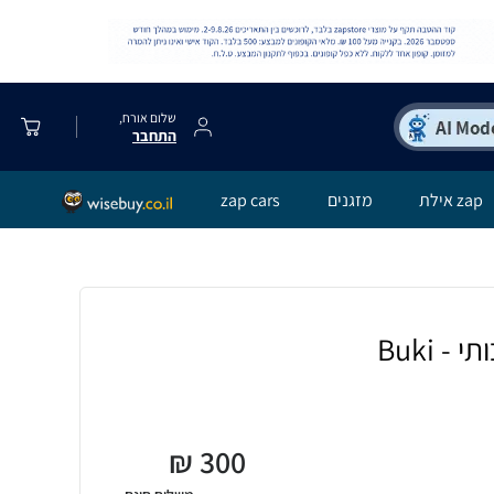
שלום אורח,
התחבר
zap אילת
מזגנים
zap cars
₪
300