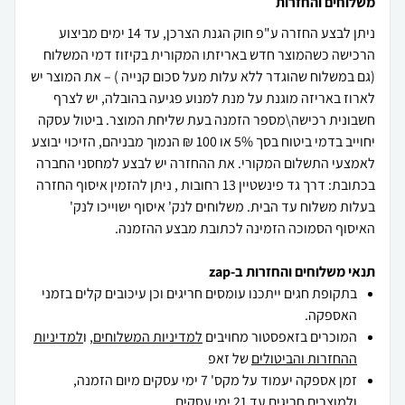
משלוחים והחזרות
ניתן לבצע החזרה ע"פ חוק הגנת הצרכן, עד 14 ימים מביצוע
הרכישה כשהמוצר חדש באריזתו המקורית בקיזוז דמי המשלוח
(גם במשלוח שהוגדר ללא עלות מעל סכום קנייה ) – את המוצר יש
לארוז באריזה מוגנת על מנת למנוע פגיעה בהובלה, יש לצרף
חשבונית רכישה\מספר הזמנה בעת שליחת המוצר. ביטול עסקה
יחוייב בדמי ביטוח בסך 5% או 100 ₪ הנמוך מבניהם, הזיכוי יבוצע
לאמצעי התשלום המקורי. את ההחזרה יש לבצע למחסני החברה
בכתובת: דרך גד פינשטיין 13 רחובות , ניתן להזמין איסוף החזרה
בעלות משלוח עד הבית. משלוחים לנק' איסוף ישוייכו לנק'
האיסוף הסמוכה הזמינה לכתובת מבצע ההזמנה.
תנאי משלוחים והחזרות ב-zap
בתקופת חגים ייתכנו עומסים חריגים וכן עיכובים קלים בזמני
האספקה.
המוכרים בזאפסטור מחויבים
למדיניות המשלוחים
, ו
למדיניות
ההחזרות והביטולים
של זאפ
זמן אספקה יעמוד על מקס' 7 ימי עסקים מיום הזמנה,
ולמוצרים חריגים
עד 21 ימי עסקים .