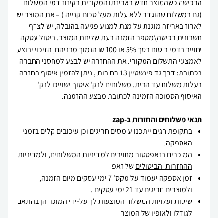
הרכישה כשהמוצר חדש באריזתו המקורית בקיזוז דמי המשלוח
(גם במשלוח שהוגדר ללא עלות מעל סכום קנייה ) – את המוצר יש
לארוז באריזה מוגנת על מנת למנוע פגיעה בהובלה, יש לצרף
חשבונית רכישה\מספר הזמנה בעת שליחת המוצר. ביטול עסקה
יחוייב בדמי ביטוח בסך 5% או 100 ₪ הנמוך מבניהם, הזיכוי יבוצע
לאמצעי התשלום המקורי. את ההחזרה יש לבצע למחסני החברה
בכתובת: דרך גד פינשטיין 13 רחובות , ניתן להזמין איסוף החזרה
בעלות משלוח עד הבית. משלוחים לנק' איסוף ישוייכו לנק'
האיסוף הסמוכה הזמינה לכתובת מבצע ההזמנה.
תנאי משלוחים והחזרות ב-zap
בתקופת חגים ייתכנו עומסים חריגים וכן עיכובים קלים בזמני
האספקה.
המוכרים בזאפסטור מחויבים
למדיניות המשלוחים
, ו
למדיניות
ההחזרות והביטולים
של זאפ
זמן אספקה יעמוד על מקס' 7 ימי עסקים מיום הזמנה,
ולמוצרים חריגים
עד 21 ימי עסקים .
שיטות ועלויות המשלוח המוצעות לך על-ידי המוכר הן בהתאם
לגודלו ולאופיו של המוצר