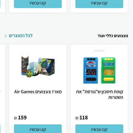
קנו עכשיו
קנו עכשיו
לכל המוצרים
צעצועים כללי ועוד
קופת חיסכון ש"גורסת" את
מארז צעצועים Air Games
ק
השטרות
ב
159
118
₪
₪
קנו עכשיו
קנו עכשיו