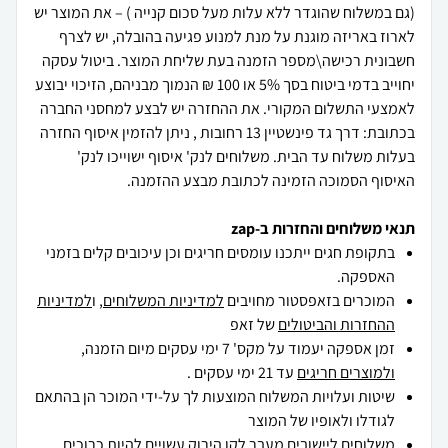
(גם במשלוח שהוגדר ללא עלות מעל סכום קנייה ) – את המוצר יש
לארוז באריזה מוגנת על מנת למנוע פגיעה בהובלה, יש לצרף
חשבונית רכישה\מספר הזמנה בעת שליחת המוצר. ביטול עסקה
יחוייב בדמי ביטוח בסך 5% או 100 ₪ הנמוך מבניהם, הזיכוי יבוצע
לאמצעי התשלום המקורי. את ההחזרה יש לבצע למחסני החברה
בכתובת: דרך גד פינשטיין 13 רחובות , ניתן להזמין איסוף החזרה
בעלות משלוח עד הבית. משלוחים לנק' איסוף ישוייכו לנק'
האיסוף הסמוכה הזמינה לכתובת מבצע ההזמנה.
תנאי משלוחים והחזרות ב-zap
בתקופת חגים ייתכנו עומסים חריגים וכן עיכובים קלים בזמני
האספקה.
המוכרים בזאפסטור מחויבים
למדיניות המשלוחים
, ו
למדיניות
ההחזרות והביטולים
של זאפ
זמן אספקה יעמוד על מקס' 7 ימי עסקים מיום הזמנה,
ולמוצרים חריגים
עד 21 ימי עסקים .
שיטות ועלויות המשלוח המוצעות לך על-ידי המוכר הן בהתאם
לגודלו ולאופיו של המוצר
משלוחים ליישובים מעבר לקו הירוק עשויים להיות כרוכים