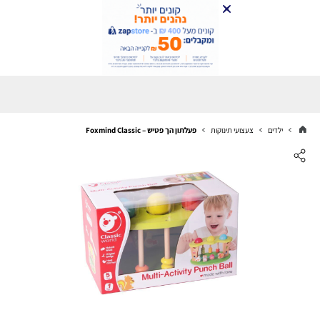
ילדים
צעצועי תינוקות
פעלתון הך פטיש – Foxmind Classic