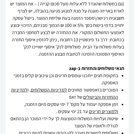
(גם במשלוח שהוגדר ללא עלות מעל סכום קנייה ) – את המוצר יש
לארוז באריזה מוגנת על מנת למנוע פגיעה בהובלה, יש לצרף
חשבונית רכישה\מספר הזמנה בעת שליחת המוצר. ביטול עסקה
יחוייב בדמי ביטוח בסך 5% או 100 ₪ הנמוך מבניהם, הזיכוי יבוצע
לאמצעי התשלום המקורי. את ההחזרה יש לבצע למחסני החברה
בכתובת: דרך גד פינשטיין 13 רחובות , ניתן להזמין איסוף החזרה
בעלות משלוח עד הבית. משלוחים לנק' איסוף ישוייכו לנק'
האיסוף הסמוכה הזמינה לכתובת מבצע ההזמנה.
תנאי משלוחים והחזרות ב-zap
בתקופת חגים ייתכנו עומסים חריגים וכן עיכובים קלים בזמני
האספקה.
המוכרים בזאפסטור מחויבים
למדיניות המשלוחים
, ו
למדיניות
ההחזרות והביטולים
של זאפ
זמן אספקה יעמוד על מקס' 7 ימי עסקים מיום הזמנה,
ולמוצרים חריגים
עד 21 ימי עסקים .
שיטות ועלויות המשלוח המוצעות לך על-ידי המוכר הן בהתאם
לגודלו ולאופיו של המוצר
משלוחים ליישובים מעבר לקו הירוק עשויים להיות כרוכים