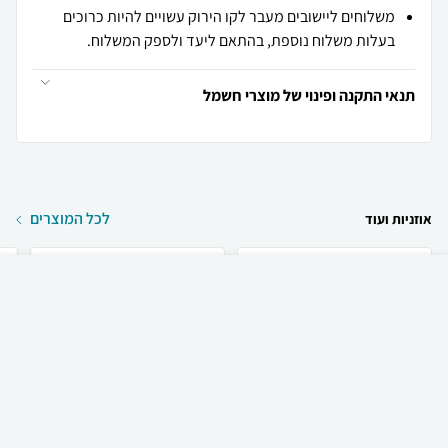
משלוחים ליישובים מעבר לקו הירוק עשויים להיות כרוכים
בעלות משלוח נוספת, בהתאם ליעד ולספק המשלוח.
תנאי התקנה ופינוי של מוצרי חשמל
לכל המוצרים
אוזניות ועוד
₪
129
קניה מהירה
הוספה לעגלה
15 ₪ למשלוח
Apple Apple AirPods
Apple אוזניות ‏אלחוטיות
.
Apple AirPods Pr...
Pro 3 MFHP4ZM/A
(USB...