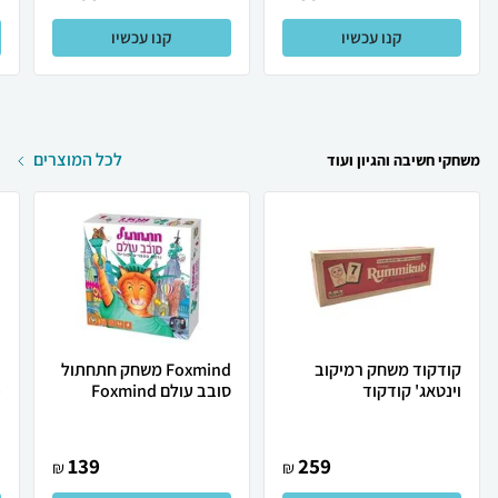
קנו עכשיו
קנו עכשיו
לכל המוצרים
משחקי חשיבה והגיון ועוד
קודקוד משחק רמיקוב
Foxmind משחק חתחתול
וינטאג' קודקוד
סובב עולם Foxmind
פ
139
259
₪
₪