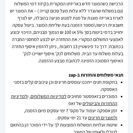
הרכישה כשהמוצר חדש באריזתו המקורית בקיזוז דמי המשלוח
(גם במשלוח שהוגדר ללא עלות מעל סכום קנייה ) – את המוצר יש
לארוז באריזה מוגנת על מנת למנוע פגיעה בהובלה, יש לצרף
חשבונית רכישה\מספר הזמנה בעת שליחת המוצר. ביטול עסקה
יחוייב בדמי ביטוח בסך 5% או 100 ₪ הנמוך מבניהם, הזיכוי יבוצע
לאמצעי התשלום המקורי. את ההחזרה יש לבצע למחסני החברה
בכתובת: דרך גד פינשטיין 13 רחובות , ניתן להזמין איסוף החזרה
בעלות משלוח עד הבית. משלוחים לנק' איסוף ישוייכו לנק'
האיסוף הסמוכה הזמינה לכתובת מבצע ההזמנה.
תנאי משלוחים והחזרות ב-zap
בתקופת חגים ייתכנו עומסים חריגים וכן עיכובים קלים בזמני
האספקה.
המוכרים בזאפסטור מחויבים
למדיניות המשלוחים
, ו
למדיניות
ההחזרות והביטולים
של זאפ
זמן אספקה יעמוד על מקס' 7 ימי עסקים מיום הזמנה,
ולמוצרים חריגים
עד 21 ימי עסקים .
שיטות ועלויות המשלוח המוצעות לך על-ידי המוכר הן בהתאם
לגודלו ולאופיו של המוצר