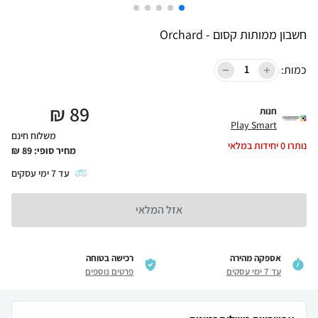
חשבון ממותות קסום - Orchard
כמות:
₪
89
חנות
Play Smart
משלוח חינם
נותרו
0
יחידות במלאי
מחיר סופי:
89
₪
עד
7
ימי עסקים
אזל המלאי
אספקה מהירה
רכישה בטוחה
עד 7 ימי עסקים
פרטים נוספים