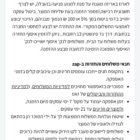
לארוז באריזה מוגנת על מנת למנוע פגיעה בהובלה, יש לצרף
חשבונית רכישה\מספר הזמנה בעת שליחת המוצר. ביטול עסקה
יחוייב בדמי ביטוח בסך 5% או 100 ₪ הנמוך מבניהם, הזיכוי יבוצע
לאמצעי התשלום המקורי. את ההחזרה יש לבצע למחסני החברה
בכתובת: דרך גד פינשטיין 13 רחובות , ניתן להזמין איסוף החזרה
בעלות משלוח עד הבית. משלוחים לנק' איסוף ישוייכו לנק'
האיסוף הסמוכה הזמינה לכתובת מבצע ההזמנה.
תנאי משלוחים והחזרות ב-zap
בתקופת חגים ייתכנו עומסים חריגים וכן עיכובים קלים בזמני
האספקה.
המוכרים בזאפסטור מחויבים
למדיניות המשלוחים
, ו
למדיניות
ההחזרות והביטולים
של זאפ
זמן אספקה יעמוד על מקס' 7 ימי עסקים מיום הזמנה,
ולמוצרים חריגים
עד 21 ימי עסקים .
שיטות ועלויות המשלוח המוצעות לך על-ידי המוכר הן בהתאם
לגודלו ולאופיו של המוצר
משלוחים ליישובים מעבר לקו הירוק עשויים להיות כרוכים
בעלות משלוח נוספת, בהתאם ליעד ולספק המשלוח.