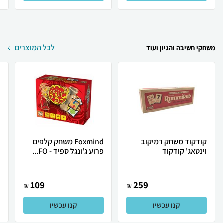
לכל המוצרים
משחקי חשיבה והגיון ועוד
קודקוד משחק רמיקוב
Foxmind משחק קלפים
וינטאג' קודקוד
פרוע ג'ונגל ספיד - FO...
ס
109
259
₪
₪
קנו עכשיו
קנו עכשיו