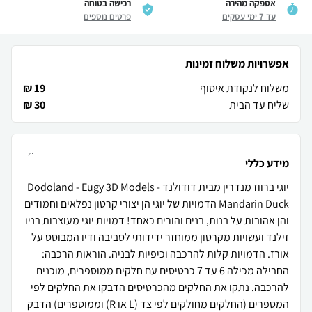
אספקה מהירה
רכישה בטוחה
עד 7 ימי עסקים
פרטים נוספים
אפשרויות משלוח זמינות
משלוח לנקודת איסוף
19 ₪
שליח עד הבית
30 ₪
מידע כללי
יוגי ברווז מנדרין מבית דודולנד Dodoland - Eugy 3D Models -
Mandarin Duck הדמויות של יוגי הן יצורי קרטון נפלאים וחמודים
והן אהובות על בנות, בנים והורים כאחד! דמויות יוגי מעוצבות בניו
זילנד ועשויות מקרטון ממוחזר ידידותי לסביבה ודיו המבוסס על
אורז. הדמויות קלות להרכבה וכיפיות לבניה. הוראות הרכבה:
החבילה מכילה 6 עד 7 כרטיסים עם חלקים ממוספרים, מוכנים
להרכבה. נתקו את החלקים מהכרטיסים הדבקו את החלקים לפי
המספרים (החלקים מחולקים לפי צד (L או R) וממוספרים) הדבק