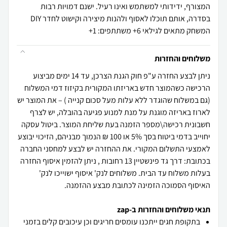
המצורף, ידידותי למשתמש ואינו רעיל. ישנם דמויות רבות
בסדרה, אותם תוכלו לאסוף ולהנות מיצירה וקישוט לחדר DIY
המשחק מתאים לגילאי 6+ משתתפים: 1+
משלוחים והחזרות
ניתן לבצע החזרה ע"פ חוק הגנת הצרכן, עד 14 ימים מביצוע
הרכישה כשהמוצר חדש באריזתו המקורית בקיזוז דמי המשלוח
(גם במשלוח שהוגדר ללא עלות מעל סכום קנייה ) – את המוצר יש
לארוז באריזה מוגנת על מנת למנוע פגיעה בהובלה, יש לצרף
חשבונית רכישה\מספר הזמנה בעת שליחת המוצר. ביטול עסקה
יחוייב בדמי ביטוח בסך 5% או 100 ₪ הנמוך מבניהם, הזיכוי יבוצע
לאמצעי התשלום המקורי. את ההחזרה יש לבצע למחסני החברה
בכתובת: דרך גד פינשטיין 13 רחובות , ניתן להזמין איסוף החזרה
בעלות משלוח עד הבית. משלוחים לנק' איסוף ישוייכו לנק'
האיסוף הסמוכה הזמינה לכתובת מבצע ההזמנה.
תנאי משלוחים והחזרות ב-zap
בתקופת חגים ייתכנו עומסים חריגים וכן עיכובים קלים בזמני