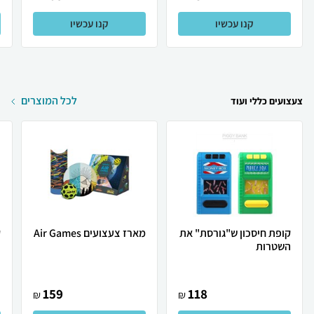
קנו עכשיו
קנו עכשיו
לכל המוצרים
צעצועים כללי ועוד
קופת חיסכון ש"גורסת" את
מארז צעצועים Air Games
ק
השטרות
ב
159
118
₪
₪