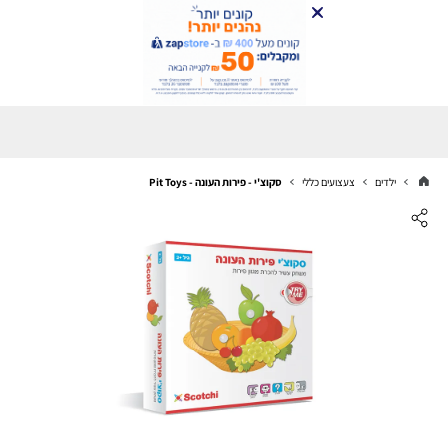
ילדים
צעצועים כללי
סקוצ'י - פירות העונה - Pit Toys