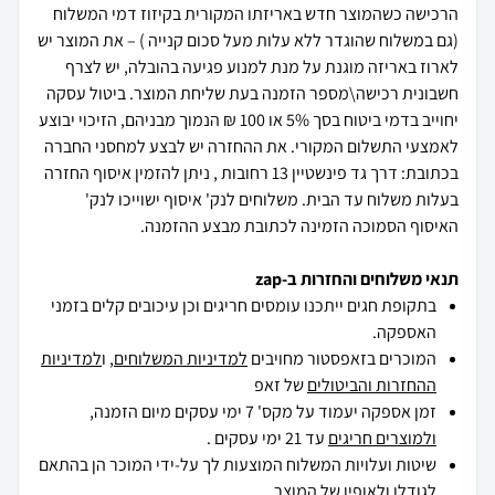
הרכישה כשהמוצר חדש באריזתו המקורית בקיזוז דמי המשלוח
(גם במשלוח שהוגדר ללא עלות מעל סכום קנייה ) – את המוצר יש
לארוז באריזה מוגנת על מנת למנוע פגיעה בהובלה, יש לצרף
חשבונית רכישה\מספר הזמנה בעת שליחת המוצר. ביטול עסקה
יחוייב בדמי ביטוח בסך 5% או 100 ₪ הנמוך מבניהם, הזיכוי יבוצע
לאמצעי התשלום המקורי. את ההחזרה יש לבצע למחסני החברה
בכתובת: דרך גד פינשטיין 13 רחובות , ניתן להזמין איסוף החזרה
בעלות משלוח עד הבית. משלוחים לנק' איסוף ישוייכו לנק'
האיסוף הסמוכה הזמינה לכתובת מבצע ההזמנה.
תנאי משלוחים והחזרות ב-zap
בתקופת חגים ייתכנו עומסים חריגים וכן עיכובים קלים בזמני
האספקה.
המוכרים בזאפסטור מחויבים
למדיניות המשלוחים
, ו
למדיניות
ההחזרות והביטולים
של זאפ
זמן אספקה יעמוד על מקס' 7 ימי עסקים מיום הזמנה,
ולמוצרים חריגים
עד 21 ימי עסקים .
שיטות ועלויות המשלוח המוצעות לך על-ידי המוכר הן בהתאם
לגודלו ולאופיו של המוצר