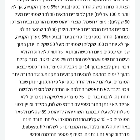
הצגת הוכחת רכישה.החזר כספי (בניכוי 5% מערך הקנייה, אך לא
יותר מ 100 שקלים) ינתן למוצרים הבאים (ובלבד שמחירים מעל
50 שקלים) : מוצרי חשמל, מוצרי ריהוט שטרם הורכבו בבית הצרכן
ומוצרים אחרים הנמכרים באריזת היצרן (ובלבד שהאריזה לא
נפתחה). החזר כספי בעד פריט ביגוד (בניכוי 5% מערך הקנייה,
אך לא יותר מ 100 שקלים) שמחירם מעל 50 שקלים יינתן בתוך
שני ימי עסקים מיום הרכישה ובתנאי שהתווית לא הוסרה ולא
נעשה בהם שימוש.החלפה והחזרה של פרטי ביגוד, כנגד קבלת
זיכוי, ניתן לבצע בתוך 14 יום מקבלת המוצר. החזר כספי יבוצע
בתוך 7 ימים בהתאם לתנאים הקבועים בתקנות.כנגד החזרת יתר
המוצרים, עליהם לא חל החזר כספי על פי התקנון, יינתן שובר
זיכוי בלבד.לא תתאפשר החלפה או החזרה של מוצרי הלבשה
תחתונה, לרבות בגד ים ושל מוצרי טואלטיקה הנמכרים ללא
אריזה.לא יינתן החזר כספי עבור דמי משלוח, במידה וצויין דמוי
משלוח ללא עלות במוצר השווי יהיה לריהוט כ 89 שקלים ולשאר
המוצרים כ – 45 שקלים.החזרת המוצר ושליחתו חזרה הינה
באחריות הלקוח בלבד.את המוצרים יש לשלוח לbabystuff,
מדרחוב קראוזה 1 נתניה. בצירוף מספר ההזמנה ופרטי