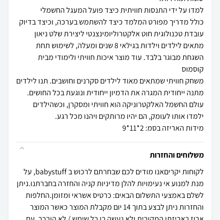
כולל מדריך מפורט המלמד כיצד להשתמש בערכה, וכיצד בדיוק
מתאים לילדים וילדות בגילאי 8 שנים ומעלה, לשימוש תחת
השגחת מבוגר בלבד. עוד מוצר איכות חוויתי ולימודי מבית
משחק חוויתי שמתאים מאוד לילדים סקרנים וחושבים. תנו לילדים
מתנה ייחודית המגרה את הדמיון ייחודית ונוגעת בכל החושים.
עולם החשמל האלקטרוניקה הוא חוויתי ומסקרן, וכשהילדים
מידות האריזה בסמ: 2*11*9
משלוחים והחזרות
לקוחות יקריםאנו מודים לכם שבחרתם לרכוש ב babystuff, על
מנת למנוע אי נעימויות להלן מדיניות קניה והחזרה בחברתנו.ניתן
לשלם באמצעי התשלום הבאים: כרטיס אשראי ומזומן.החלפות
והחזרות ניתן לבצע בתוך 14 יום מקבלת המוצר כאשר המוצר
ארוז באריזתו המקורית ולא נעשה בו כל שימש / לא הורכב, עם