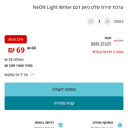
ערכת יצירת שלט ניאון דגם NeON Light Writer
כמות:
חנות
% הנחה
13
BABY STUFF
₪
69
₪
80
נותרו
1
יחידות במלאי
משלוח 35 ₪
מחיר סופי:
104
₪
עד
7
ימי עסקים
הוספה לעגלה
קניה מהירה
אספקה מהירה
רכישה בטוחה
עד 7 ימי עסקים
פרטים נוספים