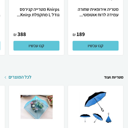
מטריה אירופאית שחורה
Knirps מטרייה קנירפס
צ
עמידה לרוח אוטומטי...
גודל L מתקפלת Knirp...
ג
388
189
₪
₪
קנו עכשיו
קנו עכשיו
לכל המוצרים
מטריות ועוד