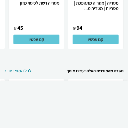
מטריה | מטריה מתהפכת |
מטריה רשת לכיסוי מזון
מטריות | מטריה מ...
ל
45
94
₪
₪
קנו עכשיו
קנו עכשיו
לכל המוצרים
חשבנו שהמוצרים האלה יעניינו אותך
₪
349
קניה מהירה
הוספה לעגלה
39 ₪ למשלוח
Apple טלפון סלולרי
Apple Apple iPhone 17