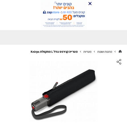
מתנות ושונות
מטריות
מטרייה קנירפס גודל L מתקפלת Knirps